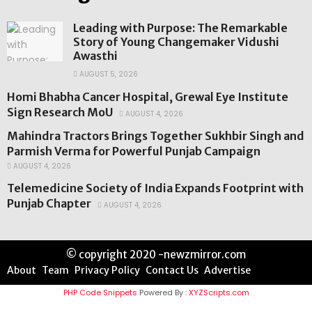
Leading with Purpose: The Remarkable
Story of Young Changemaker Vidushi
Awasthi
AUGUST 5, 2026
Homi Bhabha Cancer Hospital, Grewal Eye Institute
Sign Research MoU
AUGUST 4, 2026
Mahindra Tractors Brings Together Sukhbir Singh and
Parmish Verma for Powerful Punjab Campaign
AUGUST 4, 2026
Telemedicine Society of India Expands Footprint with
Punjab Chapter
AUGUST 4, 2026
© copyright 2020 -newzmirror.com
About
Team
Privacy Policy
Contact Us
Advertise
PHP Code Snippets
Powered By :
XYZScripts.com