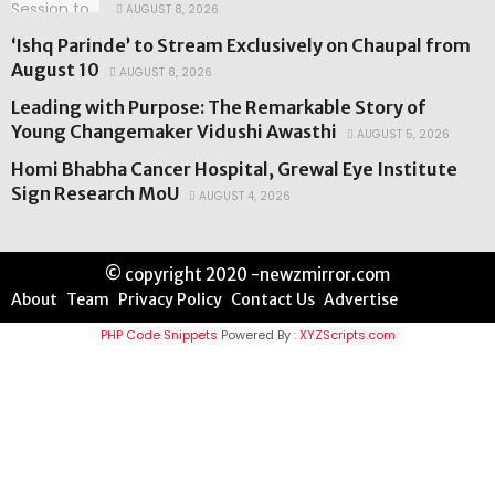
AUGUST 8, 2026
‘Ishq Parinde’ to Stream Exclusively on Chaupal from
August 10
AUGUST 8, 2026
Leading with Purpose: The Remarkable Story of
Young Changemaker Vidushi Awasthi
AUGUST 5, 2026
Homi Bhabha Cancer Hospital, Grewal Eye Institute
Sign Research MoU
AUGUST 4, 2026
© copyright 2020 -newzmirror.com
About
Team
Privacy Policy
Contact Us
Advertise
PHP Code Snippets
Powered By :
XYZScripts.com