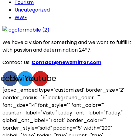
Tourism
Uncategorized
WWE
We have a vision for something and we want to fulfill it
with passion and determination 24*7.
Contact Us:
Contact@newzmirror.com
acebook
Twitter
Youtube
[apvc_embed type="customized" border_size="2"
border_radius="5" background_color=""
font_size="14" font_style="" font_color=""
counter_label="Visits:" today_cnt_label="Today:"
global_cnt_label="Total:" border_color=""
border_style="solid" padding="5" width="200"
global="false" today="true" current="true"