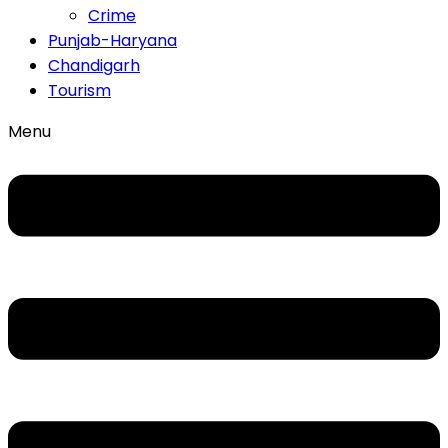
Crime
Punjab-Haryana
Chandigarh
Tourism
Menu