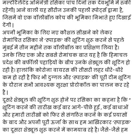
मल्टीटैलेंटेड अभिनेत्री रसिका पांच दिनों तक देवभूमि में रुकी
रहेंगी| आने वाली यह सीरीज उनकी पहली स्पोर्ट्स ड्रामा है,
जिसमें वो एक वॉलीबॉल कोच की भूमिका निभाते हुए दिखाई
देंगी |
अपनी भूमिका के लिए नए कौशल सीखने को लेकर
रोमांचित रसिका ने ‘स्पाइक’ की शूटिंग शुरू करने से पहले
मुंबई में तीन महीने तक वॉलीबॉल का प्रशिक्षण लिया है।
उनके लिए एक और सबसे रोमांचक बात यह है कि हिमाचल
प्रदेश की बर्फीली पहाड़ियों के बीच उनके शेड्यूल की शूटिंग हो
रही है। हालांकि कोरोना वायरस की तीसरी लहर धीरे-धीरे
कम हो रही है फिर भी दुग्गल और ‘स्पाइक’ की पूरी टीम शूटिंग
के दौरान सभी आवश्यक सुरक्षा प्रोटोकॉल का पालन कर रहे
है |
दूसरे शेड्यूल की शूटिंग शुरू होने पर रसिका का कहना है कि ”
शूटिंग करने की तारीख कई बार आगे-पीछे हुई , कई बाधाओं
और हमारी तारीखों को फिर से संगठित करने के कई प्रयासों
के बाद और अपनी पूरी ऊर्जा के साथ हम आखिरकार ‘स्पाइक’
का दूसरा शेड्यूल शुरू करने में कामयाब रहे है। जैसे-जैसे हम