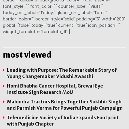
font_style="" font_color="" counter_label="Visits:"
today_cnt_label="Today:" global_cnt_label="Total:"
border_color="" border_style="solid" padding="5" width="200"
global="false" today="true" current="true" icon_position=""
widget_template="template_11" ]
most viewed
Leading with Purpose: The Remarkable Story of
Young Changemaker Vidushi Awasthi
Homi Bhabha Cancer Hospital, Grewal Eye
Institute Sign Research MoU
Mahindra Tractors Brings Together Sukhbir Singh
and Parmish Verma for Powerful Punjab Campaign
Telemedicine Society of India Expands Footprint
with Punjab Chapter