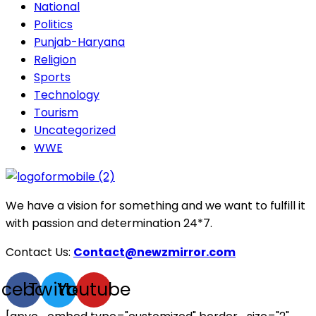
National
Politics
Punjab-Haryana
Religion
Sports
Technology
Tourism
Uncategorized
WWE
We have a vision for something and we want to fulfill it
with passion and determination 24*7.
Contact Us:
Contact@newzmirror.com
acebook
Twitter
Youtube