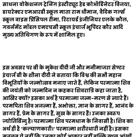
साधना वोकेशनल ट्रेनिंग इंस्टीट्यूट हेड कोऑर्डिनेटर विजया,
डायरेक्टर एमआरडी स्कूल माता राम धीमान, वैदिक गर्ल्स
स्कूल वाइस प्रिंसिपल रीमा, रिटायर्ड इंजीनियर एलके कौल,
गवर्नमेंट मॉडल एमएचसी स्कूल इंचार्ज भूपिंदर कौर आदि
मुख्य अतिथिगण के रूप में शामिल हुए।
इस अवसर पर बी के मुकेश दीदी जी और मनीमाजरा सेण्टर
इंचार्ज बी के शीना दीदी ने बताया कि विश्व की सभी महान
विभूतियों के जन्मोत्सव मनाए जाते हैं, लेकिन परमात्मा शिव
की जयंती को जन्मदिन न कहकर शिवरात्रि कहा जाता है,
आखिर क्यों? इसका अर्थ है परमात्मा जन्म-मरण से न्यारे हैं।
परमपिता शिव अजन्मा हैं, अभोक्ता, ज्ञान के सागर हैं, आनंद के
सागर हैं, प्रेम के सागर हैं, सुख के सागर हैं। उनका स्वरूप
ज्योतिर्बिन्दु है। परमात्मा शिव परमधाम के निवासी है। शिव का
अर्थ ही है ‘कल्याणकारी।’ परमात्मा शरीरधारी नहीं है। इसका
मतलब ये नहीं कि उनका कोई आकार नहीं बल्कि स्थूल आंखों