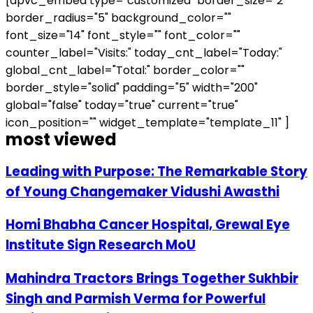
[apvc_embed type="customized" border_size="2"
border_radius="5" background_color=""
font_size="14" font_style="" font_color=""
counter_label="Visits:" today_cnt_label="Today:"
global_cnt_label="Total:" border_color=""
border_style="solid" padding="5" width="200"
global="false" today="true" current="true"
icon_position="" widget_template="template_11" ]
most viewed
Leading with Purpose: The Remarkable Story
of Young Changemaker Vidushi Awasthi
Homi Bhabha Cancer Hospital, Grewal Eye
Institute Sign Research MoU
Mahindra Tractors Brings Together Sukhbir
Singh and Parmish Verma for Powerful