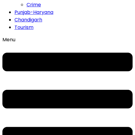
Crime
Punjab-Haryana
Chandigarh
Tourism
Menu