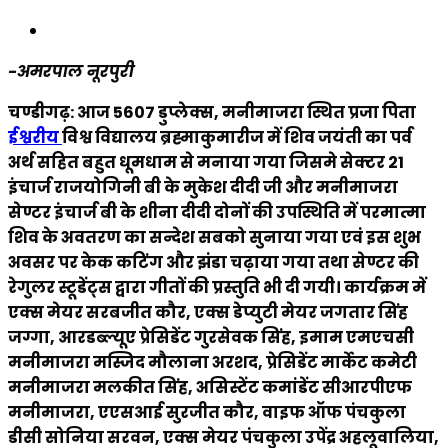
-अमरपाल नूरपुरी
चण्डीगढ़: आज 5607 डुप्लेक्स, मनीमाजरा स्थित प्रजा पिता
ईश्वरीय
विश्व विद्यालय ब्रह्माकुमारीज में शिव जयंती का पर्व
अर्थ सहित बहुत धूमधाम से मनाया गया जिसमे सेक्टर 21
इंचार्ज राजयोगिनी बी के मुकेश दीदी जी और मनीमाजरा
सेण्टर इंचार्ज बी के शीना दीदी दोनों की उपस्थिति में परमात्मा
शिव के अवतरण का सन्देश सबको सुनाया गया एवं इस शुभ
अवसर पर केक कटिंग और झंडा चढ़ाया गया तथा सेण्टर की
रेगुलर स्टूडेंट्स द्वारा गीतों की प्रस्तुति भी दी गयी। कार्यक्रम में
एक्स मेयर सरबजीत कौर, एक्स डेप्युटी मेयर जगतार सिंह
जग्गा, आरडब्ल्यूए प्रेसिडेंट गुरसेवक सिंह, इमाम एमएचसी
मनीमाजरा मस्जिद मौलाना अरशद, प्रेसिडेंट मार्केट कमेटी
मनीमाजरा मलकीत सिंह, असिस्टेंट कमांडेंट सीआरपीएफ
मनीमाजरा, एएसआई सुरजीत कौर, वाइफ ऑफ पंचकुला
डीसी सोनिया सरवन, एक्स मेयर पंचकुला उपेंद्र अहलूवालिया,