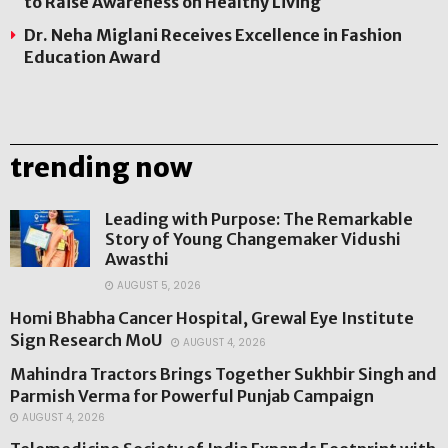
to Raise Awareness on Healthy Living
Dr. Neha Miglani Receives Excellence in Fashion
Education Award
trending now
Leading with Purpose: The Remarkable
Story of Young Changemaker Vidushi
Awasthi
AUGUST 5, 2026
Homi Bhabha Cancer Hospital, Grewal Eye Institute
Sign Research MoU
AUGUST 4, 2026
Mahindra Tractors Brings Together Sukhbir Singh and
Parmish Verma for Powerful Punjab Campaign
AUGUST 4, 2026