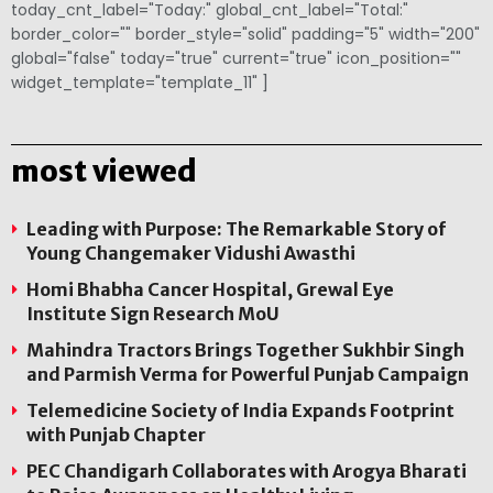
today_cnt_label="Today:" global_cnt_label="Total:"
border_color="" border_style="solid" padding="5" width="200"
global="false" today="true" current="true" icon_position=""
widget_template="template_11" ]
most viewed
Leading with Purpose: The Remarkable Story of
Young Changemaker Vidushi Awasthi
Homi Bhabha Cancer Hospital, Grewal Eye
Institute Sign Research MoU
Mahindra Tractors Brings Together Sukhbir Singh
and Parmish Verma for Powerful Punjab Campaign
Telemedicine Society of India Expands Footprint
with Punjab Chapter
PEC Chandigarh Collaborates with Arogya Bharati