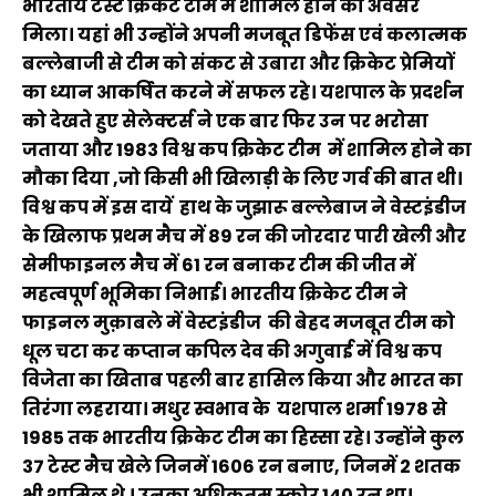
भारतीय टेस्ट क्रिकेट टीम में शामिल होने का अवसर
मिला। यहां भी उन्होंने अपनी मजबूत डिफेंस एवं कलात्मक
बल्लेबाजी से टीम को संकट से उबारा और क्रिकेट प्रेमियों
का ध्यान आकर्षित करने में सफल रहे। यशपाल के प्रदर्शन
को देखते हुए सेलेक्टर्स ने एक बार फिर उन पर भरोसा
जताया और 1983 विश्व कप क्रिकेट टीम में शामिल होने का
मौका दिया ,जो किसी भी खिलाड़ी के लिए गर्व की बात थी।
विश्व कप में इस दायें हाथ के जुझारू बल्लेबाज ने वेस्टइंडीज
के खिलाफ प्रथम मैच में 89 रन की जोरदार पारी खेली और
सेमीफाइनल मैच में 61 रन बनाकर टीम की जीत में
महत्वपूर्ण भूमिका निभाई। भारतीय क्रिकेट टीम ने
फाइनल मुक़ाबले में वेस्टइंडीज की बेहद मजबूत टीम को
धूल चटा कर कप्तान कपिल देव की अगुवाई में विश्व कप
विजेता का खिताब पहली बार हासिल किया और भारत का
तिरंगा लहराया। मधुर स्वभाव के यशपाल शर्मा 1978 से
1985 तक भारतीय क्रिकेट टीम का हिस्सा रहे। उन्होंने कुल
37 टेस्ट मैच खेले जिनमें 1606 रन बनाए, जिनमें 2 शतक
भी शामिल थे । उनका अधिकतम स्कोर 140 रन था।