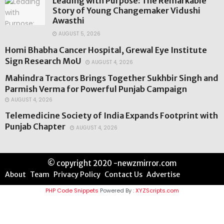
Leading with Purpose: The Remarkable
Story of Young Changemaker Vidushi
Awasthi
AUGUST 5, 2026
Homi Bhabha Cancer Hospital, Grewal Eye Institute
Sign Research MoU
AUGUST 4, 2026
Mahindra Tractors Brings Together Sukhbir Singh and
Parmish Verma for Powerful Punjab Campaign
AUGUST 4, 2026
Telemedicine Society of India Expands Footprint with
Punjab Chapter
AUGUST 4, 2026
© copyright 2020 -newzmirror.com
About
Team
Privacy Policy
Contact Us
Advertise
PHP Code Snippets
Powered By :
XYZScripts.com