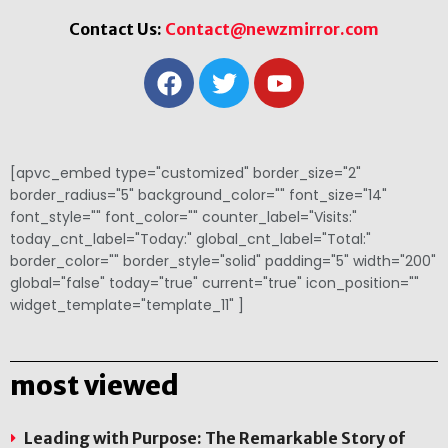
Contact Us:
Contact@newzmirror.com
[apvc_embed type="customized" border_size="2"
border_radius="5" background_color="" font_size="14"
font_style="" font_color="" counter_label="Visits:"
today_cnt_label="Today:" global_cnt_label="Total:"
border_color="" border_style="solid" padding="5" width="200"
global="false" today="true" current="true" icon_position=""
widget_template="template_11" ]
most viewed
Leading with Purpose: The Remarkable Story of