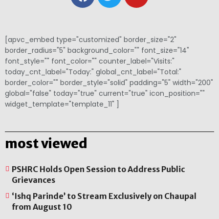
[apvc_embed type="customized" border_size="2"
border_radius="5" background_color="" font_size="14"
font_style="" font_color="" counter_label="Visits:"
today_cnt_label="Today:" global_cnt_label="Total:"
border_color="" border_style="solid" padding="5" width="200"
global="false" today="true" current="true" icon_position=""
widget_template="template_11" ]
most viewed
PSHRC Holds Open Session to Address Public
Grievances
‘Ishq Parinde’ to Stream Exclusively on Chaupal
from August 10