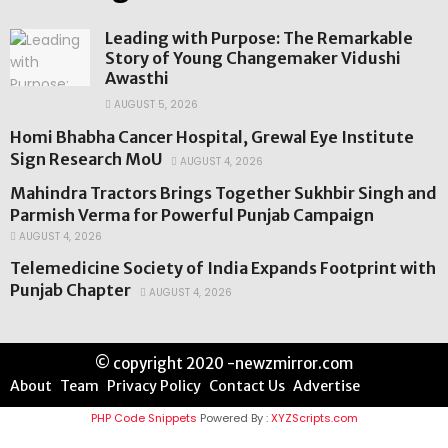
Leading with Purpose: The Remarkable
Story of Young Changemaker Vidushi
Awasthi
AUGUST 5, 2026
Homi Bhabha Cancer Hospital, Grewal Eye Institute
Sign Research MoU
AUGUST 4, 2026
Mahindra Tractors Brings Together Sukhbir Singh and
Parmish Verma for Powerful Punjab Campaign
AUGUST 4, 2026
Telemedicine Society of India Expands Footprint with
Punjab Chapter
AUGUST 4, 2026
© copyright 2020 -newzmirror.com
About
Team
Privacy Policy
Contact Us
Advertise
PHP Code Snippets
Powered By :
XYZScripts.com