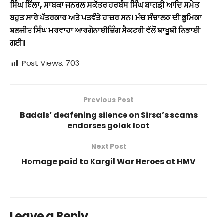
ਸਿੰਘ ਬਿੱਲਾ, ਸਾਬਕਾ ਜਨਰਲ ਸਕੱਤਰ ਹਰਬੰਸ ਸਿੰਘ ਬਾਗਡ਼ੀ ਆਦਿ ਸਮੇਤ
ਬਹੁਤ ਸਾਰੇ ਪੱਤਰਕਾਰ ਅਤੇ ਪਤਵੰਤੇ ਹਾਜ਼ਰ ਸਨ। ਮੰਚ ਸੰਚਾਲਕ ਦੀ ਭੂਮਿਕਾ
ਬਲਜੀਤ ਸਿੰਘ ਮਰਵਾਹਾ ਆਰਗੇਨਾਈਜ਼ਿੰਗ ਸੈਕਟਰੀ ਵੱਲੋਂ ਬਾਖੂਬੀ ਨਿਭਾਈ
ਗਈ।
Post Views:
703
Previous Post
Badals’ deafening silence on Sirsa’s scams
endorses golak loot
Next Post
Homage paid to Kargil War Heroes at HMV
Leave a Reply